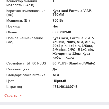
Коннектор питания
1
мат.платы (24pin)
Короткое наименование
Қуат көзі Formula V AP-
(каз)
750MM
Мощность (Bт)
750 Вт
Новинка
Нет
Объём
0.00738948
Полное наименование
Қуат көзі, Formula V, AP-
(каз)
750MM, 750W, ATX, APFC,
20+4 pin, 4+4pin, 6*Sata,
2*Molex, 2*PCI-E 6+2 pin,
Желдеткіш 12см, Қуат
кабелі, Қара
Сертификат БП 80 PLUS
80 PLUS (Standard/White)
Снижена цена
Да
Стандарт блока питания
ATX
Цвет
Чёрный
Штрихкод
4711401660743
Скрыть