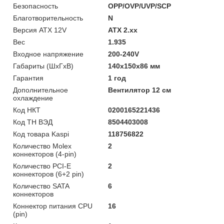
Безопасность
OPP/OVP/UVP/SCP
Благотворительность
N
Версия ATX 12V
ATX 2.xx
Вес
1.935
Входное напряжение
200-240V
Габариты (ШхГхВ)
140x150x86 мм
Гарантия
1 год
Дополнительное
Вентилятор 12 см
охлаждение
Код НКТ
0200165221436
Код ТН ВЭД
8504403008
Код товара Kaspi
118756822
Количество Molex
2
коннекторов (4-pin)
Количество PCI-E
2
коннекторов (6+2 pin)
Количество SATA
6
коннекторов
Коннектор питания CPU
16
(pin)