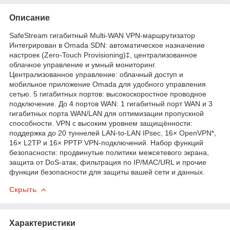
Описание
SafeStream гигабитный Multi-WAN VPN‑маршрутизатор
Интегрирован в Omada SDN: автоматическое назначение
настроек (Zero-Touch Provisioning)‡, централизованное
облачное управление и умный мониторинг.
Централизованное управление: облачный доступ и
мобильное приложение Omada для удобного управления
сетью. 5 гигабитных портов: высокоскоростное проводное
подключение. До 4 портов WAN: 1 гигабитный порт WAN и 3
гигабитных порта WAN/LAN для оптимизации пропускной
способности. VPN с высоким уровнем защищённости:
поддержка до 20 туннелей LAN-to-LAN IPsec, 16× OpenVPN*,
16× L2TP и 16× PPTP VPN-подключений. Набор функций
безопасности: продвинутые политики межсетевого экрана,
защита от DoS-атак, фильтрация по IP/MAC/URL и прочие
функции безопасности для защиты вашей сети и данных.
Скрыть
Характеристики