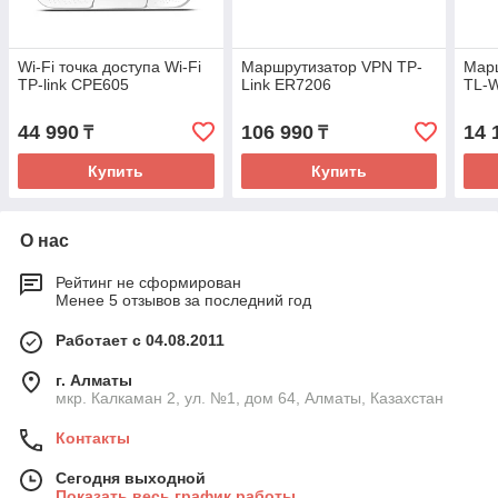
Wi-Fi точка доступа Wi-Fi
Маршрутизатор VPN TP-
Марш
TP-link CPE605
Link ER7206
TL-
44 990
106 990
14 
₸
₸
Купить
Купить
О нас
Рейтинг не сформирован
Менее 5 отзывов за последний год
Работает с 04.08.2011
г. Алматы
мкр. Калкаман 2, ул. №1, дом 64, Алматы, Казахстан
Контакты
Сегодня выходной
Показать весь график работы