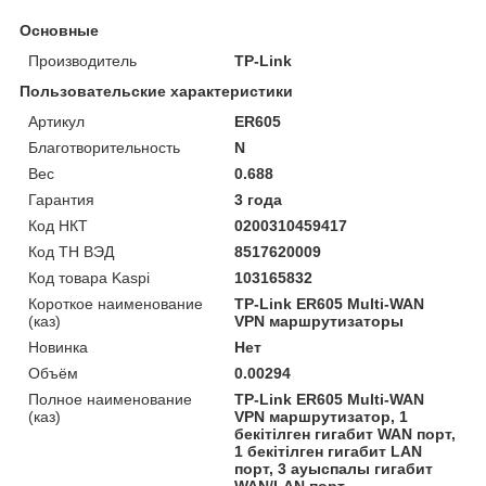
Основные
Производитель
TP-Link
Пользовательские характеристики
Артикул
ER605
Благотворительность
N
Вес
0.688
Гарантия
3 года
Код НКТ
0200310459417
Код ТН ВЭД
8517620009
Код товара Kaspi
103165832
Короткое наименование
TP-Link ER605 Multi-WAN
(каз)
VPN маршрутизаторы
Новинка
Нет
Объём
0.00294
Полное наименование
TP-Link ER605 Multi-WAN
(каз)
VPN маршрутизатор, 1
бекітілген гигабит WAN порт,
1 бекітілген гигабит LAN
порт, 3 ауыспалы гигабит
WAN/LAN порт