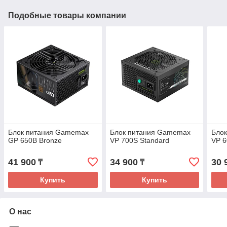
Подобные товары компании
Блок питания Gamemax
Блок питания Gamemax
Бло
GP 650B Bronze
VP 700S Standard
VP 6
41 900
34 900
30 
₸
₸
Купить
Купить
О нас