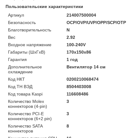
Пользовательские характеристики
Артикул
214007500004
Безопасность
OCP/OVP/UVP/OPP/SCP/OTP
Благотворительность
N
Вес
2.92
Входное напряжение
100-240V
Габариты (ШхГхВ)
170x150x86
Гарантия
1 год
Дополнительное
Вентилятор 14 см
охлаждение
Код НКТ
0200210068474
Код ТН ВЭД
8504403008
Код товара Kaspi
116608486
Количество Molex
3
коннекторов (4-pin)
Количество PCI-E
3
коннекторов (6+2 pin)
Количество SATA
8
коннекторов