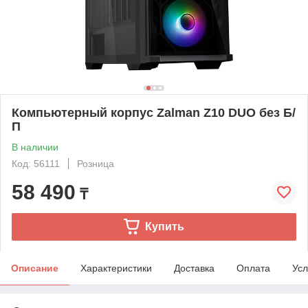
Компьютерный корпус Zalman Z10 DUO без Б/
П
В наличии
Код: 56111
Розница
58 490
₸
Купить
Описание
Характеристики
Доставка
Оплата
Усл