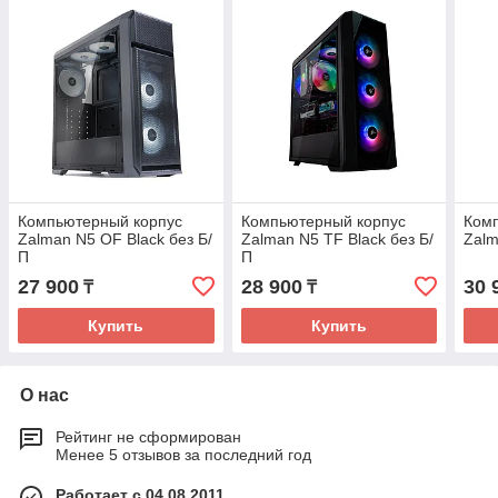
Компьютерный корпус
Компьютерный корпус
Ком
Zalman N5 OF Black без Б/
Zalman N5 TF Black без Б/
Zalm
П
П
27 900
28 900
30 
₸
₸
Купить
Купить
О нас
Рейтинг не сформирован
Менее 5 отзывов за последний год
Работает с 04.08.2011