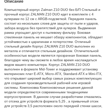
Описание
Компьютерный корпус Zalman Z10 DUO без Б/П Стильный и
прочный корпус ZALMAN Z10 DUO идет в комплекте с 4
кулерами по 12 см с ARGB-подсветкой. Передняя панель
состоит из нескольких слоев для защиты от пыли и ударов,
забора воздуха без препятствий для кулеров. Выдвижная
рамка упрощает доступ к пылевому фильтру. Боковая
стеклянная панель не мешает обзору компонентов, обладает
устойчивостью к царапинам и потертостям. Отличный
стильный дизайн Корпус ZALMAN Z10 DUO выполнен из
металла и отличается стильным дизайном. Отличительной
особенностью модели является прозрачная боковая панель,
благодаря чему вы сможете в любое время наслаждаться
видом вашего компьютера. Корпус ZALMAN Z10 DUO
выполнен в формате Mid-Tower и поддерживает установку
материнских плат E-ATX, Micro-ATX, Standard-ATX и Mini-ITX,
что открывает широкий выбор самых разных комплектующих
для создания производительной рабочей или игровой
системы. Компоновка Компоновочные решения данной
модели определяются современными тенденциями
корпусостроения. В данном случае разработчики отказались
от отсека для устройств формата 5,25 , а привычный отсек
для устройств 3,5 расположен около передней стенки шасси,