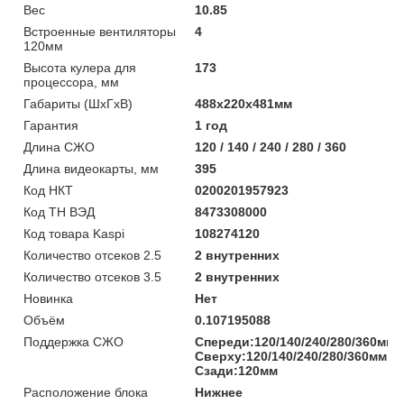
Вес
10.85
Встроенные вентиляторы
4
120мм
Высота кулера для
173
процессора, мм
Габариты (ШхГхВ)
488х220х481мм
Гарантия
1 год
Длина СЖО
120 / 140 / 240 / 280 / 360
Длина видеокарты, мм
395
Код НКТ
0200201957923
Код ТН ВЭД
8473308000
Код товара Kaspi
108274120
Количество отсеков 2.5
2 внутренних
Количество отсеков 3.5
2 внутренних
Новинка
Нет
Объём
0.107195088
Поддержка СЖО
Спереди:120/140/240/280/360мм;
Сверху:120/140/240/280/360мм;
Сзади:120мм
Расположение блока
Нижнее