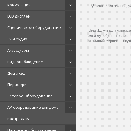
Коммутация
мкр. Калкаман 2, 
LCD дисплеи
Сценическое оборудование
ideas.kz – ваш универс
одежду, обувь, товары 
TV и Аудио
отличный сервис. Покуп
Аксессуары
Видеонаблюдение
Дом и сад
Периферия
Сетевое Оборудование
AV-оборудование для дома
Распродажа
Пассивное оборудование