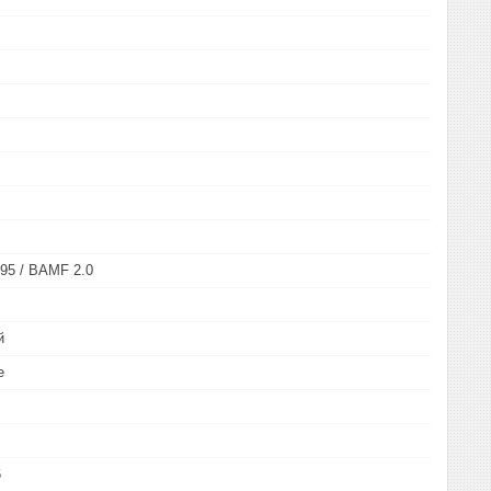
95 / BAMF 2.0
й
е
6