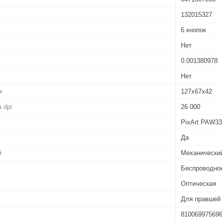
132015327
6 кнопок
Нет
0.001380978
Нет
м
127х67х42
 dpi
26 000
PixArt PAW33
Да
й
Механически
Беспроводно
Оптическая
Для правшей
81006997569