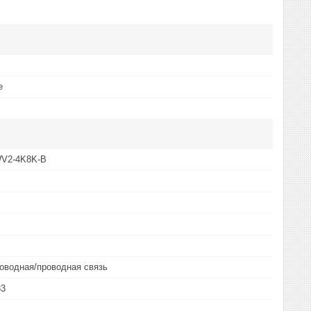
е
V2-4K8K-B
роводная/проводная связь
83