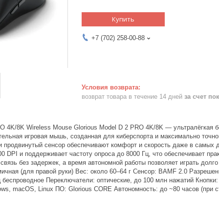
Купить
+7 (702) 258-00-88
возврат товара в течение 14 дней
за счет по
RO 4K/8K Wireless Mouse Glorious Model D 2 PRO 4K/8K — ультралёгкая
тельная игровая мышь, созданная для киберспорта и максимально точно
 и продвинутый сенсор обеспечивают комфорт и скорость даже в самых
0 DPI и поддерживает частоту опроса до 8000 Гц, что обеспечивает пр
связь без задержек, а время автономной работы позволяет играть долго
чная (для правой руки) Вес: около 60–64 г Сенсор: BAMF 2.0 Разрешение
ц беспроводное Переключатели: оптические, до 100 млн нажатий Кнопки
ws, macOS, Linux ПО: Glorious CORE Автономность: до ~80 часов (при с