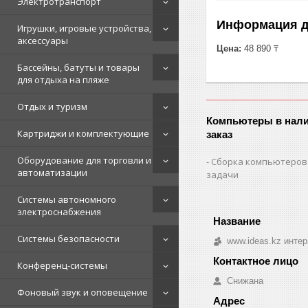
Электротранспорт
Информация д
Игрушки, игровые устройства,
аксессуары
Цена:
48 890 ₸
Бассейны, батуты и товары
для отдыха на пляже
Отдых и туризм
Компьютеры в нали
Картриджи и комплектующие
заказ
Оборудование для торговли и
Сборка компьютеров
автоматизации
задачи
Системы автономного
электроснабжения
Системы безопасности
www.ideas.kz интер
Конференц-системы
Снижана
Фоновый звук и оповещение