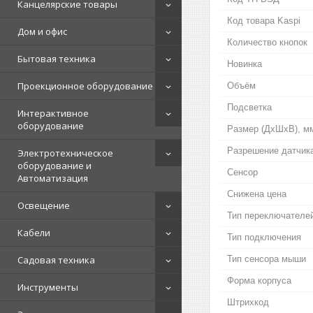
Канцелярские товары
Код товара Kaspi
Дом и офис
Количество кнопок
Бытовая техника
Новинка
Проекционное оборудование
Объём
Подсветка
Интерактивное
оборудование
Размер (ДхШхВ), м
Разрешение датчика
Электротехническое
оборудование и
Сенсор
Автоматизация
Снижена цена
Освещение
Тип переключателе
Кабели
Тип подключения
Садовая техника
Тип сенсора мыши
Форма корпуса
Инструменты
Штрихкод