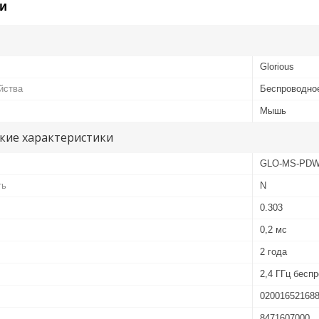
и
Glorious
йства
Беспроводно
Мышь
кие характеристики
GLO-MS-PDW
ть
N
0.303
0,2 мс
2 года
2,4 ГГц бесп
02001652168
8471607000