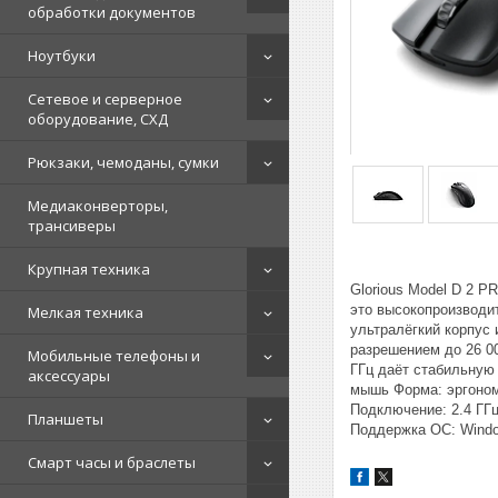
обработки документов
Ноутбуки
Сетевое и серверное
оборудование, СХД
Рюкзаки, чемоданы, сумки
Медиаконверторы,
трансиверы
Крупная техника
Glorious Model D 2 P
это высокопроизводи
Мелкая техника
ультралёгкий корпус
разрешением до 26 00
Мобильные телефоны и
ГГц даёт стабильную 
аксессуары
мышь Форма: эргономи
Подключение: 2.4 ГГ
Планшеты
Поддержка ОС: Windo
Смарт часы и браслеты