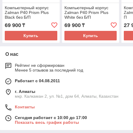
Компьютерный корпус
Компьютерный корпус
Ком
Zalman P40 Prism Plus
Zalman P40 Prism Plus
Zalm
Black без Б/П
White без Б/П
П
69 900
69 900
27 
₸
₸
Купить
Купить
О нас
Рейтинг не сформирован
Менее 5 отзывов за последний год
Работает с 04.08.2011
г. Алматы
мкр. Калкаман 2, ул. №1, дом 64, Алматы, Казахстан
Контакты
Сегодня работает с 10:00 до 17:00
Показать весь график работы