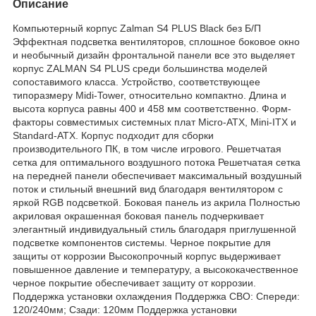
Описание
Компьютерный корпус Zalman S4 PLUS Black без Б/П
Эффектная подсветка вентиляторов, сплошное боковое окно
и необычный дизайн фронтальной панели все это выделяет
корпус ZALMAN S4 PLUS среди большинства моделей
сопоставимого класса. Устройство, соответствующее
типоразмеру Midi-Tower, относительно компактно. Длина и
высота корпуса равны 400 и 458 мм соответственно. Форм-
факторы совместимых системных плат Micro-ATX, Mini-ITX и
Standard-ATX. Корпус подходит для сборки
производительного ПК, в том числе игрового. Решетчатая
сетка для оптимального воздушного потока Решетчатая сетка
на передней панели обеспечивает максимальный воздушный
поток и стильный внешний вид благодаря вентилятором с
яркой RGB подсветкой. Боковая панель из акрила Полностью
акриловая окрашенная боковая панель подчеркивает
элегантный индивидуальный стиль благодаря приглушенной
подсветке компонентов системы. Черное покрытие для
защиты от коррозии Высокопрочный корпус выдерживает
повышенное давление и температуру, а высококачественное
черное покрытие обеспечивает защиту от коррозии.
Поддержка установки охлаждения Поддержка СВО: Спереди:
120/240мм; Сзади: 120мм Поддержка установки