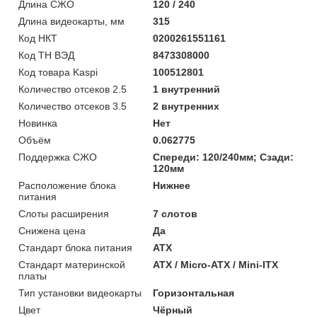
Длина СЖО
120 / 240
Длина видеокарты, мм
315
Код НКТ
0200261551161
Код ТН ВЭД
8473308000
Код товара Kaspi
100512801
Количество отсеков 2.5
1 внутренний
Количество отсеков 3.5
2 внутренних
Новинка
Нет
Объём
0.062775
Поддержка СЖО
Спереди: 120/240мм; Сзади:
120мм
Расположение блока
Нижнее
питания
Слоты расширения
7 слотов
Снижена цена
Да
Стандарт блока питания
ATX
Стандарт материнской
ATX / Micro-ATX / Mini-ITX
платы
Тип установки видеокарты
Горизонтальная
Цвет
Чёрный