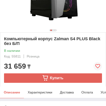
Компьютерный корпус Zalman S4 PLUS Black
без Б/П
В наличии
Код: 55811
Розница
31 659
₸
Купить
Описание
Характеристики
Доставка
Оплата
Усл