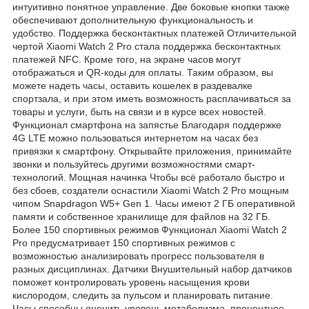
интуитивно понятное управление. Две боковые кнопки также
обеспечивают дополнительную функциональность и
удобство. Поддержка бесконтактных платежей Отличительной
чертой Xiaomi Watch 2 Pro стала поддержка бесконтактных
платежей NFC. Кроме того, на экране часов могут
отображаться и QR-коды для оплаты. Таким образом, вы
можете надеть часы, оставить кошелек в раздевалке
спортзала, и при этом иметь возможность расплачиваться за
товары и услуги, быть на связи и в курсе всех новостей.
Функционал смартфона на запястье Благодаря поддержке
4G LTE можно пользоваться интернетом на часах без
привязки к смартфону. Открывайте приложения, принимайте
звонки и пользуйтесь другими возможностями смарт-
технологий. Мощная начинка Чтобы всё работало быстро и
без сбоев, создатели оснастили Xiaomi Watch 2 Pro мощным
чипом Snapdragon W5+ Gen 1. Часы имеют 2 ГБ оперативной
памяти и собственное хранилище для файлов на 32 ГБ.
Более 150 спортивных режимов Функционал Xiaomi Watch 2
Pro предусматривает 150 спортивных режимов с
возможностью анализировать прогресс пользователя в
разных дисциплинах. Датчики Внушительный набор датчиков
поможет контролировать уровень насыщения крови
кислородом, следить за пульсом и планировать питание.
Часы способны оценить уровень метаболизма, процентное