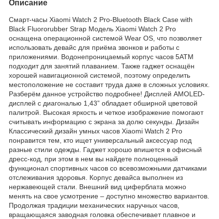
Описание
Смарт-часы Xiaomi Watch 2 Pro-Bluetooth Black Case with
Black Fluororubber Strap Модель Xiaomi Watch 2 Pro
оснащена операционной системой Wear OS, что позволяет
использовать девайс для приёма звонков и работы с
приложениями. Водонепроницаемый корпус часов 5ATM
подходит для занятий плаванием. Также гаджет оснащён
хорошей навигационной системой, поэтому определить
местоположение не составит труда даже в сложных условиях.
Разберём данное устройство подробнее! Дисплей AMOLED-
дисплей с диагональю 1,43” обладает обширной цветовой
палитрой. Высокая яркость и четкое изображение помогают
считывать информацию с экрана за долю секунды. Дизайн
Классический дизайн умных часов Xiaomi Watch 2 Pro
понравится тем, кто ищет универсальный аксессуар под
разные стили одежды. Гаджет хорошо впишется в офисный
дресс-код, при этом в нем вы найдете полноценный
функционал спортивных часов со всевозможными датчиками
отслеживания здоровья. Корпус девайса выполнен из
нержавеющей стали. Внешний вид циферблата можно
менять на свое усмотрение – доступно множество вариантов.
Продолжая традиции механических наручных часов,
вращающаяся заводная головка обеспечивает плавное и