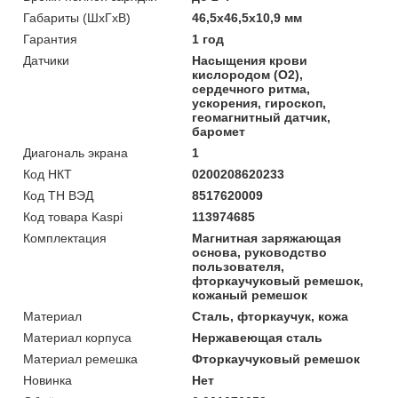
Габариты (ШхГхВ)
46,5x46,5x10,9 мм
Гарантия
1 год
Датчики
Насыщения крови
кислородом (O2),
сердечного ритма,
ускорения, гироскоп,
геомагнитный датчик,
баромет
Диагональ экрана
1
Код НКТ
0200208620233
Код ТН ВЭД
8517620009
Код товара Kaspi
113974685
Комплектация
Магнитная заряжающая
основа, руководство
пользователя,
фторкаучуковый ремешок,
кожаный ремешок
Материал
Сталь, фторкаучук, кожа
Материал корпуса
Нержавеющая сталь
Материал ремешка
Фторкаучуковый ремешок
Новинка
Нет