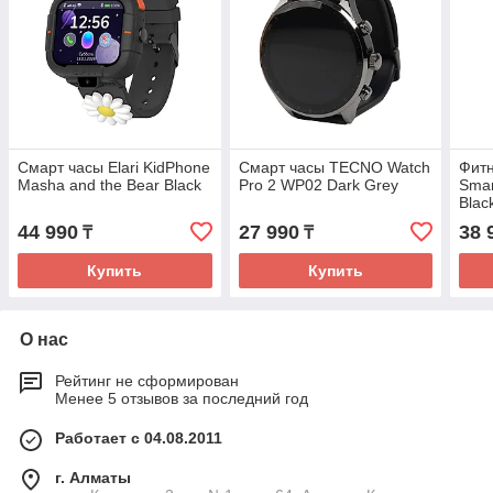
Смарт часы Elari KidPhone
Смарт часы TECNO Watch
Фитн
Masha and the Bear Black
Pro 2 WP02 Dark Grey
Smar
Blac
44 990
27 990
38 
₸
₸
Купить
Купить
О нас
Рейтинг не сформирован
Менее 5 отзывов за последний год
Работает с 04.08.2011
г. Алматы