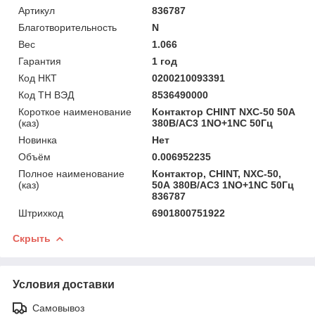
Артикул
836787
Благотворительность
N
Вес
1.066
Гарантия
1 год
Код НКТ
0200210093391
Код ТН ВЭД
8536490000
Короткое наименование
Контактор CHINT NXC-50 50A
(каз)
380В/AC3 1NO+1NC 50Гц
Новинка
Нет
Объём
0.006952235
Полное наименование
Контактор, CHINT, NXC-50,
(каз)
50А 380В/AC3 1NO+1NC 50Гц
836787
Штрихкод
6901800751922
Скрыть
Условия доставки
Самовывоз