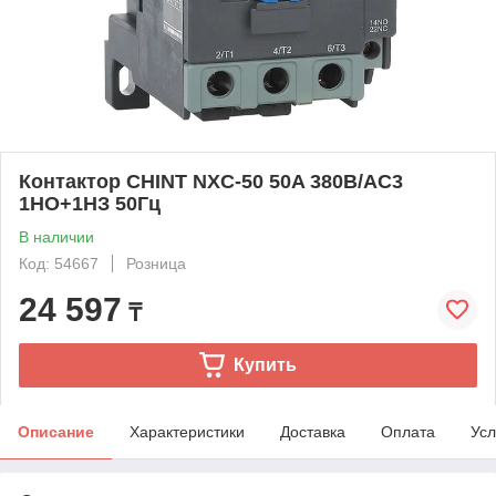
Контактор CHINT NXC-50 50A 380В/АС3
1НО+1НЗ 50Гц
В наличии
Код: 54667
Розница
24 597
₸
Купить
Описание
Характеристики
Доставка
Оплата
Усл