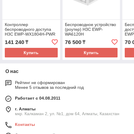
Контроллер
Беспроводное устройство
Бесп
беспроводного доступа
(роутер) H3C EWP-
дост
H3C EWP-WX1804H-PWR
WA6120H
EWP
141 240
76 500
70 
₸
₸
Купить
Купить
О нас
Рейтинг не сформирован
Менее 5 отзывов за последний год
Работает с 04.08.2011
г. Алматы
мкр. Калкаман 2, ул. №1, дом 64, Алматы, Казахстан
Контакты