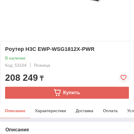
Роутер H3C EWP-WSG1812X-PWR
В наличии
Код: 53104
Розница
208 249
₸
Купить
Описание
Характеристики
Доставка
Оплата
Усл
Описание