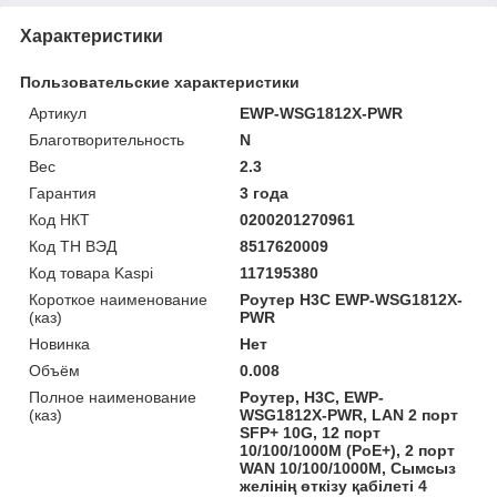
Характеристики
Пользовательские характеристики
Артикул
EWP-WSG1812X-PWR
Благотворительность
N
Вес
2.3
Гарантия
3 года
Код НКТ
0200201270961
Код ТН ВЭД
8517620009
Код товара Kaspi
117195380
Короткое наименование
Роутер H3C EWP-WSG1812X-
(каз)
PWR
Новинка
Нет
Объём
0.008
Полное наименование
Роутер, H3C, EWP-
(каз)
WSG1812X-PWR, LAN 2 порт
SFP+ 10G, 12 порт
10/100/1000M (PoE+), 2 порт
WAN 10/100/1000M, Сымсыз
желінің өткізу қабілеті 4