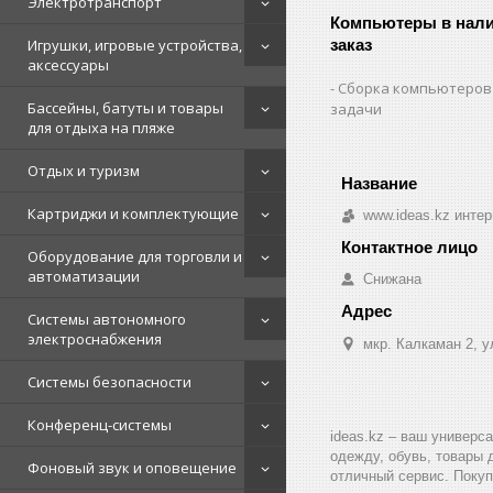
Электротранспорт
Компьютеры в нали
Игрушки, игровые устройства,
заказ
аксессуары
Сборка компьютеров
Бассейны, батуты и товары
задачи
для отдыха на пляже
Отдых и туризм
Картриджи и комплектующие
www.ideas.kz интер
Оборудование для торговли и
автоматизации
Снижана
Системы автономного
электроснабжения
мкр. Калкаман 2, 
Системы безопасности
Конференц-системы
ideas.kz – ваш универс
одежду, обувь, товары 
Фоновый звук и оповещение
отличный сервис. Покуп