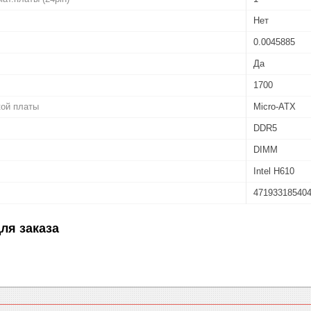
Нет
0.0045885
Да
1700
кой платы
Micro-ATX
DDR5
DIMM
Intel H610
47193318540
ля заказа