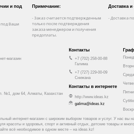
чии и под
Примечание:
Доставка и
Заказ считается подтвержденным
Доставка по
только после подтверждения
 под Ваши
заказа менеджером и получения
предоплаты.
Граф
Понед
нет-магазин
+7 (702) 258-00-88
Галима
Вторн
+7 (727) 229-00-09
Сред
Снижана
Четве
Пятни
ул. №1, дом 64, Алматы, Казахстан
http://www.ideas.kz
Суббо
galima@ideas.kz
Воскр
альный интернет-магазин с широким выбором товаров и услуг. У нас вы 
для красоты и здоровья, спорт и активный отдых, детские товары и мног
айте всё необходимое в одном месте – на ideas.kz!