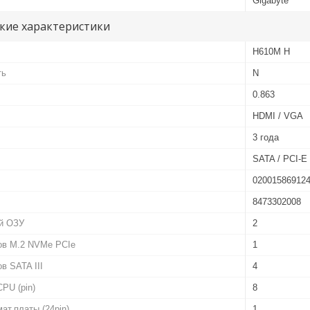
Gigabyte
кие характеристики
H610M H
ть
N
0.863
HDMI / VGA
3 года
SATA / PCI-E 
02001586912
8473302008
й ОЗУ
2
ов M.2 NVMe PCIe
1
в SATA III
4
PU (pin)
8
ат.платы (24pin)
1