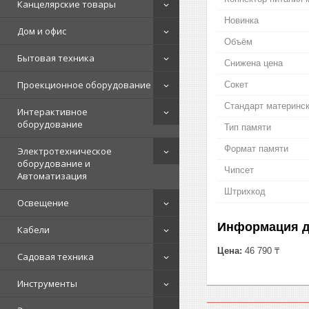
Канцелярские товары
Новинка
Дом и офис
Объём
Бытовая техника
Снижена цена
Проекционное оборудование
Сокет
Стандарт материнс
Интерактивное
оборудование
Тип памяти
Формат памяти
Электротехническое
оборудование и
Чипсет
Автоматизация
Штрихкод
Освещение
Информация д
Кабели
Цена:
46 790 ₸
Садовая техника
Инструменты