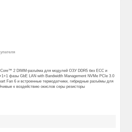
купателя
l® Core™ 2 DIMM-разъёма для модулей ОЗУ DDR5 без ECC и
+1+1 фазы GbE LAN with Bandwidth Management NVMe PCIe 3.0
rt Fan 6 и встроенные термодатчики, гибридные разъёмы для
йчивые к воздействию окислов серы резисторы