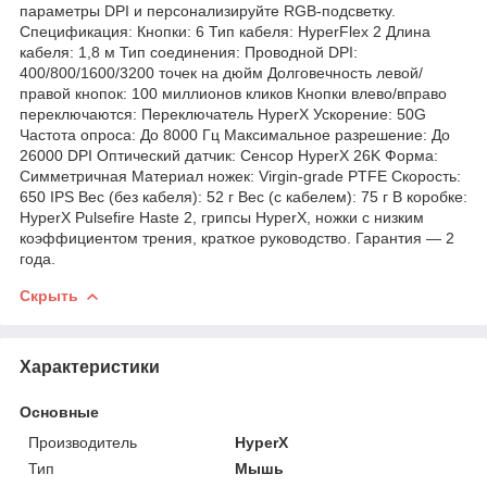
параметры DPI и персонализируйте RGB-подсветку.
Спецификация: Кнопки: 6 Тип кабеля: HyperFlex 2 Длина
кабеля: 1,8 м Тип соединения: Проводной DPI:
400/800/1600/3200 точек на дюйм Долговечность левой/
правой кнопок: 100 миллионов кликов Кнопки влево/вправо
переключаются: Переключатель HyperX Ускорение: 50G
Частота опроса: До 8000 Гц Максимальное разрешение: До
26000 DPI Оптический датчик: Сенсор HyperX 26K Форма:
Симметричная Материал ножек: Virgin-grade PTFE Скорость:
650 IPS Вес (без кабеля): 52 г Вес (с кабелем): 75 г В коробке:
HyperX Pulsefire Haste 2, грипсы HyperX, ножки с низким
коэффициентом трения, краткое руководство. Гарантия — 2
года.
Скрыть
Характеристики
Основные
Производитель
HyperX
Тип
Мышь