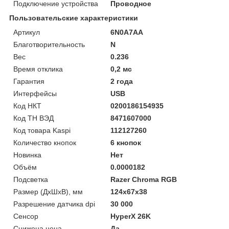
Подключение устройства
Проводное
Пользовательские характеристики
Артикул
6N0A7AA
Благотворительность
N
Вес
0.236
Время отклика
0,2 мс
Гарантия
2 года
Интерфейсы
USB
Код НКТ
0200186154935
Код ТН ВЭД
8471607000
Код товара Kaspi
112127260
Количество кнопок
6 кнопок
Новинка
Нет
Объём
0.0000182
Подсветка
Razer Chroma RGB
Размер (ДхШхВ), мм
124х67х38
Разрешение датчика dpi
30 000
Сенсор
HyperX 26K
Снижена цена
Да