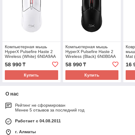
Компьютерная мышь
Компьютерная мышь
Ковр
HyperX Pulsefire Haste 2
HyperX Pulsefire Haste 2
мыши
Wireless (White) 6N0A9AA
Wireless (Black) 6N0B0AA
Mat 
58 990
58 990
16 
₸
₸
Купить
Купить
О нас
Рейтинг не сформирован
Менее 5 отзывов за последний год
Работает с 04.08.2011
г. Алматы