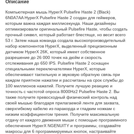
Описание
Компьютерная мышь HyperX Pulsefire Haste 2 (Black)
6N0A7AA HyperX Pulsefire Haste 2 создан для геймеров,
которым важна каждая миллисекунда. Наши дизайнеры
оптимизировали оригинальный Pulsefire Haste, чтобы создать
прочный сиквел, который работает блестяще, но весит всего
53 г. Затем наша команда создала высокопроизводительный
набор компонентов HyperX, выделенный прецизионным
датчиком HyperX 26K, который имеет собственное
разрешение до 26 000 точек на дюйм и скорость
отслеживания до 650 IPS. Pulsefire Haste 2 оснащен
специальными переключателями HyperX, которые
обеспечивают тактильную и звуковую обратную связь при
каждом приятном нажатии и рассчитаны на срок службы до
100 миллионов нажатий. Получите лучшую реакцию и
точность с частотой опроса 8000Hz2 Pulsefire Haste 2. Вы
также получите превосходный физический контроль над
своей мышью благодаря прилагаемой ленте для захвата,
сверхгибкому кабелю из паракорда и гладким ножкам с
низким коэффициентом трения. Получите максимальную
отдачу от каждого движения мыши с помощью программного
обеспечения HyperX NGENUITY и программы, создавайте
макросы для 6 программируемых кнопок, настраивайте