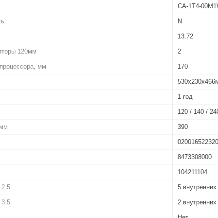
CA-1T4-00M1
ть
N
13.72
яторы 120мм
2
процессора, мм
170
530х230х466
1 год
120 / 140 / 24
 мм
390
02001652232
8473308000
104211104
 2.5
5 внутренних
 3.5
2 внутренних
Нет