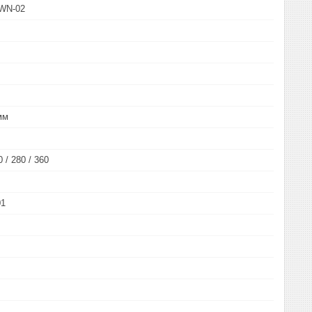
WN-02
мм
0 / 280 / 360
01