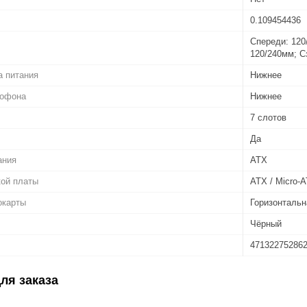
0.109454436
Спереди: 120
120/240мм; С
а питания
Нижнее
рофона
Нижнее
7 слотов
Да
ания
ATX
кой платы
ATX / Micro-A
окарты
Горизонтальн
Чёрный
47132275286
ля заказа