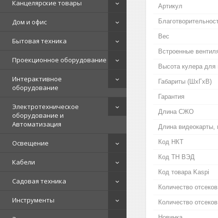
Канцелярские товары
Артикул
Дом и офис
Благотворительнос
Вес
Бытовая техника
Встроенные вентил
Проекционное оборудование
Высота кулера для 
Интерактивное
Габариты (ШхГхВ)
оборудование
Гарантия
Электротехническое
Длина СЖО
оборудование и
Автоматизация
Длина видеокарты,
Код НКТ
Освещение
Код ТН ВЭД
Кабели
Код товара Kaspi
Садовая техника
Количество отсеков
Инструменты
Количество отсеков
Новинка