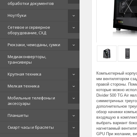
обработки документов
Ноутбуки
Сетевое и серверное
оборудование, СХД
Рюкзаки, чемоданы, сумки
Медиаконверторы,
трансиверы
Компьютерный корпус 
Крупная техника
мм вентилятором сза
правой стороны. Поми
Мелкая техника
которые можно испол
Divider 500 TG Air я
Мобильные телефоны и
симметричных треугол
аксессуары
дополнительное треуг
обзор начинки компь
Планшеты
входящую в комплект
выбрать вариант боко
Смарт часы и браслеты
нагнетаемый вентиля
GPU При желании, ви