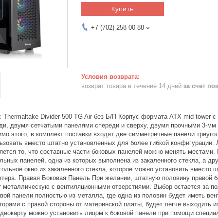
Купить
+7 (702) 258-00-88
возврат товара в течение 14 дней
за счет по
Thermaltake Divider 500 TG Air без Б/П Корпус формата ATX mid-tower 
ди, двумя сетчатыми панелями спереди и сверху, двумя прочными 3-мм 
мо этого, в комплект поставки входят две симметричные панели треугол
ьзовать вместо штатно установленных для более гибкой конфигурации.
вляется то, что составные части боковых панелей можно менять местами.
ьных панелей, одна из которых выполнена из закаленного стекла, а дру
ольное окно из закаленного стекла, которое можно установить вместо 
ютера. Правая Боковая Панель При желании, штатную половину правой б
 металлическую с вентиляционными отверстиями. Выбор остается за п
вой панели полностью из металла, где одна из половин будет иметь вен
торами с правой стороны от материнской платы, будет легче выходить 
деокарту можно установить лицом к боковой панели при помощи специал