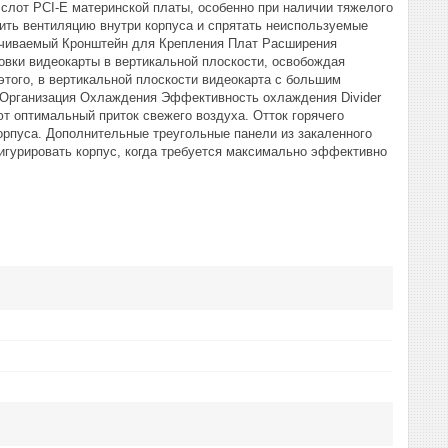
 слот PCI-E материнской платы, особенно при наличии тяжелого
шить вентиляцию внутри корпуса и спрятать неиспользуемые
рачиваемый Кронштейн для Крепления Плат Расширения
овки видеокарты в вертикальной плоскости, освобождая
того, в вертикальной плоскости видеокарта с большим
 Организация Охлаждения Эффективность охлаждения Divider
т оптимальный приток свежего воздуха. Отток горячего
корпуса. Дополнительные треугольные панели из закаленного
фигурировать корпус, когда требуется максимально эффективно