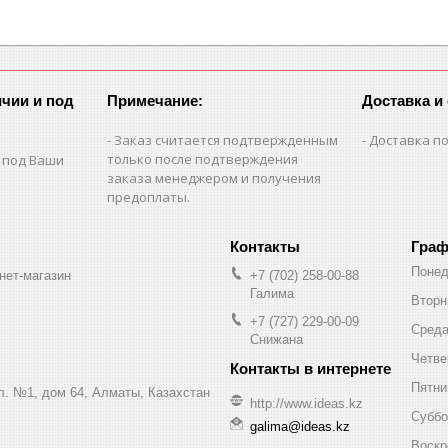
чии и под
Примечание:
Доставка и
Заказ считается подтвержденным
Доставка по
только после подтверждения
 под Ваши
заказа менеджером и получения
предоплаты.
Граф
Понед
нет-магазин
+7 (702) 258-00-88
Галима
Вторн
+7 (727) 229-00-09
Сред
Снижана
Четве
Пятни
ул. №1, дом 64, Алматы, Казахстан
http://www.ideas.kz
Суббо
galima@ideas.kz
Воскр