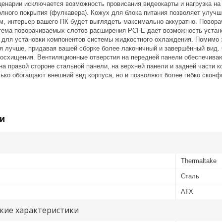
ценарии исключается возможность провисания видеокарты и нагрузка на
олного покрытия (фулкавера). Кожух для блока питания позволяет улуч
ом, интерьер вашего ПК будет выглядеть максимально аккуратно. Пово
тема поворачиваемых слотов расширения PCI-E дает возможность устан
 для установки компонентов системы жидкостного охлаждения. Помимо э
я лучше, придавая вашей сборке более лаконичный и завершённый вид.
 восхищения. Вентиляционные отверстия на передней панели обеспечиваю
на правой стороне стальной панели, на верхней панели и задней части 
лько обогащают внешний вид корпуса, но и позволяют более гибко скон
и
Thermaltake
Сталь
ATX
кие характеристики