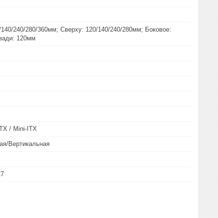
/140/240/280/360мм; Сверху: 120/140/240/280мм; Боковое:
зади: 120мм
TX / Mini-ITX
ая/Вертикальная
27