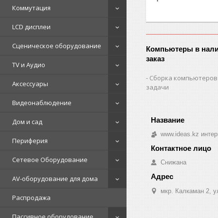
Коммутация
LCD дисплеи
Сценическое оборудование
Компьютеры в нали
заказ
TV и Аудио
Сборка компьютеров
Аксессуары
задачи
Видеонаблюдение
Дом и сад
www.ideas.kz интер
Периферия
Сетевое Оборудование
Снижана
AV-оборудование для дома
мкр. Калкаман 2, 
Распродажа
Пассивное оборудование