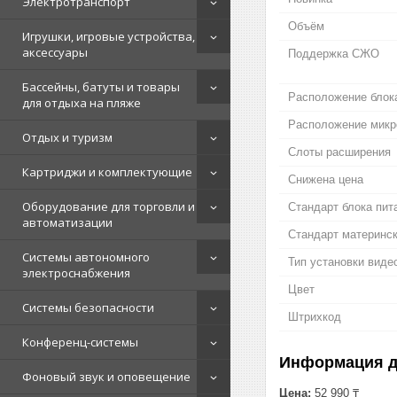
Электротранспорт
Объём
Игрушки, игровые устройства,
аксессуары
Поддержка СЖО
Бассейны, батуты и товары
Расположение блок
для отдыха на пляже
Расположение мик
Отдых и туризм
Слоты расширения
Картриджи и комплектующие
Снижена цена
Оборудование для торговли и
Стандарт блока пит
автоматизации
Стандарт материнс
Системы автономного
Тип установки виде
электроснабжения
Цвет
Системы безопасности
Штрихкод
Конференц-системы
Информация д
Фоновый звук и оповещение
Цена:
52 990 ₸