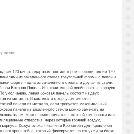
купателя
с одним 120-мм стандартным вентилятором спереди, одним 120-
панелями из закаленного стекла треугольной формы с левой и
ьной формы - одна из закаленного стекла, а другая из стали,
 Левая Боковая Панель Исключительной особенностью корпуса
 По умолчанию, левая боковая панель состоит из двух
гая из металла. В комплекте с корпусом имеется
штатной панели из металла, если требуется максимальный
оковой панели из закаленного стекла можно заменить на
ользователем: можно придерживаться штатной компоновки или
тиляционные отверстия, через которые горячий воздух,
из корпуса. Кожух Блока Питания и Кронштейн Для Крепления
ьного кронштейна, который фиксируется на кожухе для блока