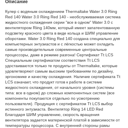
Описание
Кулер с водяным охлаждением Thermaltake Water 3.0 Riing
Red 140 Water 3.0 Riing Red 140 - необслуживаемая система
жидкостного охлаждения серии "все в одном" Water 3.0 с
вентилятором Riing 140мм, который имеет запатентованную
подсветку красного цвета в виде кольца и ШИМ управление
оборотами. Water 3.0 Riing Red 140 создана специально для
компьютерных энтузиастов и с лёгкостью может охладить
самые производительные современные центральные
процессоры, даже в режиме разгона! Сертификат Tt LCS
Специальным сертификатом соответствия Tt LCS
удостаиваются только те продукты от Thermaltake, которые
удовлетворяют самым высоким требованиям по дизайну,
эргономике и качеству охлаждения. Наличие сертификата Tt
LCS означает, что продукт готов к работе в системе
жидкостного охлаждения, от начального уровня (системы
типа: все в одном) до сложных компонентных систем (все
компоненты покупаются отдельно по усмотрению
пользователя). Продукция с сертификатом Tt LCS выбор
истинного энтузиаста. Вентилятор Riing 14 LED Red
Благодаря ШИМ управлению, скорость вращения
вентилятора задается материнской платой в зависимости от
температуры процессора. С внутренней стороны рамы