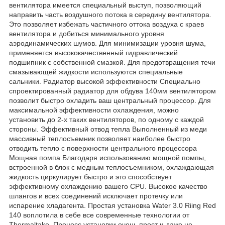
вентилятора имеется специальный выступ, позволяющий
направить часть воздушного потока в середину вентилятора.
Это позволяет избежать частичного оттока воздуха с краев
вентилятора и добиться минимального уровня
аэродинамических шумов. Для минимизации уровня шума,
применяется высококачественный гидравлический
подшипник с собственной смазкой. Для предотвращения течи
смазывающей жидкости используются специальные
сальники. Радиатор высокой эффективности Специально
спроектированный радиатор для обдува 140мм вентилятором
позволит быстро охладить ваш центральный процессор. Для
максимальной эффективности охлаждения, можно
установить до 2-х таких вентиляторов, по одному с каждой
стороны. Эффективный отвод тепла Выполненный из меди
массивный теплосъемник позволяет наиболее быстро
отводить тепло с поверхности центрального процессора
Мощная помпа Благодаря использованию мощной помпы,
встроенной в блок с медным теплосъемником, охлаждающая
жидкость циркулирует быстро и это способствует
эффективному охлаждению вашего CPU. Высокое качество
шлангов и всех соединений исключает протечку или
испарение хладагента. Простая установка Water 3.0 Riing Red
140 воплотила в себе все современные технологии от
Thermaltake. Процесс установки очень прост и даже не