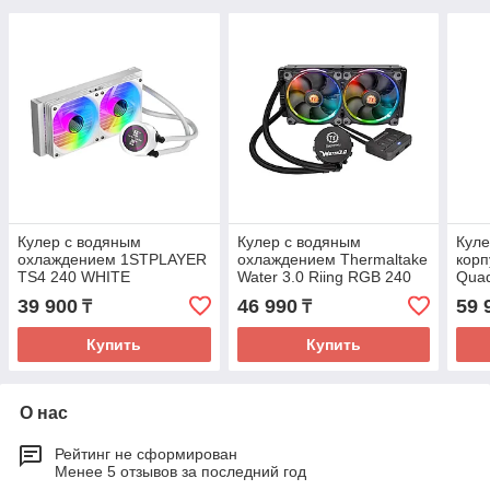
Кулер с водяным
Кулер с водяным
Куле
охлаждением 1STPLAYER
охлаждением Thermaltake
корп
TS4 240 WHITE
Water 3.0 Riing RGB 240
Quad
Pack
39 900
46 990
59 
₸
₸
Купить
Купить
О нас
Рейтинг не сформирован
Менее 5 отзывов за последний год