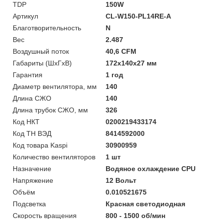
TDP
150W
Артикул
CL-W150-PL14RE-A
Благотворительность
N
Вес
2.487
Воздушный поток
40,6 CFM
Габариты (ШхГхВ)
172х140х27 мм
Гарантия
1 год
Диаметр вентилятора, мм
140
Длина СЖО
140
Длина трубок СЖО, мм
326
Код НКТ
0200219433174
Код ТН ВЭД
8414592000
Код товара Kaspi
30900959
Количество вентиляторов
1 шт
Назначение
Водяное охлаждение CPU
Напряжение
12 Вольт
Объём
0.010521675
Подсветка
Красная светодиодная
Скорость вращения
800 - 1500 об/мин