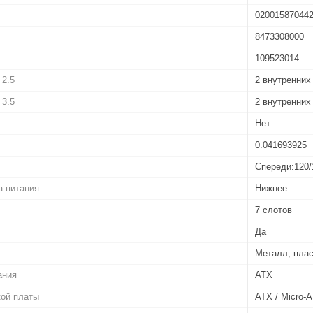
02001587044
8473308000
109523014
 2.5
2 внутренних
 3.5
2 внутренних
Нет
0.041693925
Спереди:120/
а питания
Нижнее
7 слотов
Да
Металл, плас
ания
ATX
кой платы
ATX / Micro-A