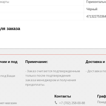
окарты
Горизонтальн
Чёрный
47132275336
ля заказа
чии и под
Примечание:
Доставка и
Заказ считается подтвержденным
Доставка по
только после подтверждения
 под Ваши
заказа менеджером и получения
предоплаты.
Граф
Понед
нет-магазин
+7 (702) 258-00-88