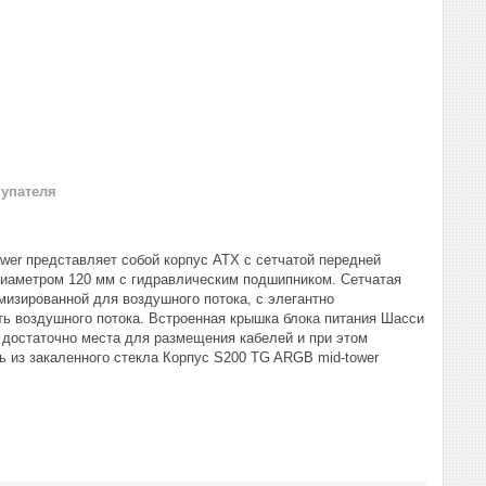
купателя
er представляет собой корпус ATX с сетчатой передней
диаметром 120 мм с гидравлическим подшипником. Сетчатая
изированной для воздушного потока, с элегантно
ь воздушного потока. Встроенная крышка блока питания Шасси
достаточно места для размещения кабелей и при этом
ь из закаленного стекла Корпус S200 TG ARGB mid-tower