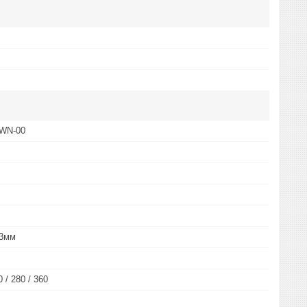
WN-00
,3мм
0 / 280 / 360