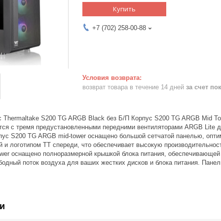
Купить
+7 (702) 258-00-88
возврат товара в течение 14 дней
за счет по
 Thermaltake S200 TG ARGB Black без Б/П Корпус S200 TG ARGB Mid Tow
тся с тремя предустановленными передними вентиляторами ARGB Lite 
пус S200 TG ARGB mid-tower оснащено большой сетчатой панелью, оптим
 и логотипом TT спереди, что обеспечивает высокую производительност
wer оснащено полноразмерной крышкой блока питания, обеспечивающей 
одный поток воздуха для ваших жестких дисков и блока питания. Панел
и