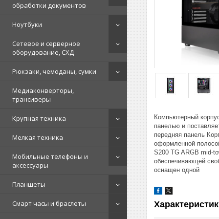
обработки документов
Ноутбуки
Сетевое и серверное
оборудование, СХД
Рюкзаки, чемоданы, сумки
Медиаконверторы,
трансиверы
Компьютерный корпус
Крупная техника
панелью и поставляе
передняя панель Кор
Мелкая техника
оформленной полосой
S200 TG ARGB mid-to
Мобильные телефоны и
обеспечивающей своб
аксессуары
оснащен одной
Планшеты
Смарт часы и браслеты
Характеристик