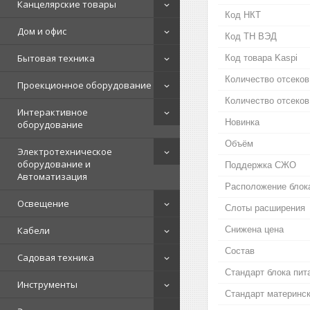
Канцелярские товары
Код НКТ
Дом и офис
Код ТН ВЭД
Бытовая техника
Код товара Kaspi
Количество отсеков
Проекционное оборудование
Количество отсеков
Интерактивное
Новинка
оборудование
Объём
Электротехническое
оборудование и
Поддержка СЖО
Автоматизация
Расположение блок
Освещение
Слоты расширения
Кабели
Снижена цена
Состав
Садовая техника
Стандарт блока пит
Инструменты
Стандарт материнс