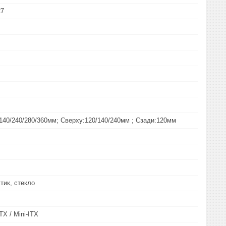
27
140/240/280/360мм; Сверху:120/140/240мм ; Сзади:120мм
тик, стекло
TX / Mini-ITX