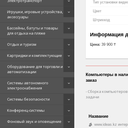
Электротранспорт
Тип установки виде
Цвет
Игрушки, игровые устройства,
аксессуары
Штрихкод
Бассейны, батуты и товары
для отдыха на пляже
Информация д
Отдых и туризм
Цена:
39 900 ₸
Картриджи и комплектующие
Оборудование для торговли и
автоматизации
Компьютеры в нали
заказ
Системы автономного
электроснабжения
Сборка компьютеров
задачи
Системы безопасности
Конференц-системы
Фоновый звук и оповещение
www.ideas.kz интер