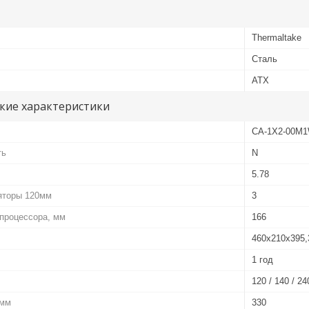
Thermaltake
Сталь
ATX
кие характеристики
CA-1X2-00M1
ть
N
5.78
яторы 120мм
3
процессора, мм
166
460х210х395
1 год
120 / 140 / 24
 мм
330