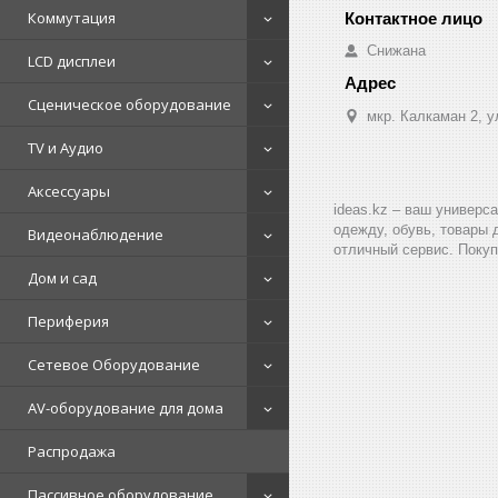
Коммутация
Снижана
LCD дисплеи
Сценическое оборудование
мкр. Калкаман 2, 
TV и Аудио
Аксессуары
ideas.kz – ваш универс
одежду, обувь, товары 
Видеонаблюдение
отличный сервис. Покуп
Дом и сад
Периферия
Сетевое Оборудование
AV-оборудование для дома
Распродажа
Пассивное оборудование