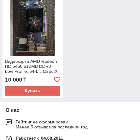
Видеокарта AMD Radeon
HD 5450 512MB DDR3
Low Profile, 64-bit, DirectX
11, DMS-59+, DVI, VGA,
10 000
₸
HDMI, активное
охлаждение, низкопроф
Купить
О нас
Рейтинг не сформирован
Менее 5 отзывов за последний год
Работает с 04.08.2011