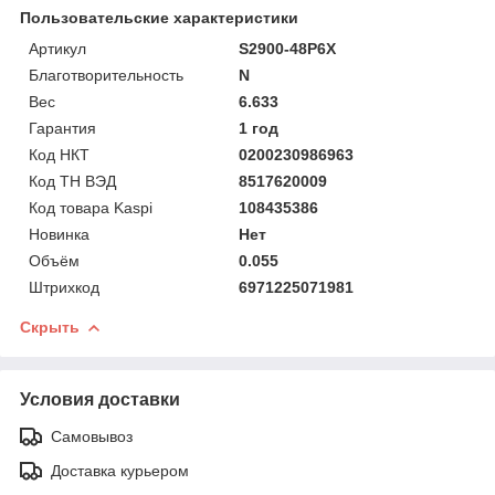
Пользовательские характеристики
Артикул
S2900-48P6X
Благотворительность
N
Вес
6.633
Гарантия
1 год
Код НКТ
0200230986963
Код ТН ВЭД
8517620009
Код товара Kaspi
108435386
Новинка
Нет
Объём
0.055
Штрихкод
6971225071981
Скрыть
Условия доставки
Самовывоз
Доставка курьером