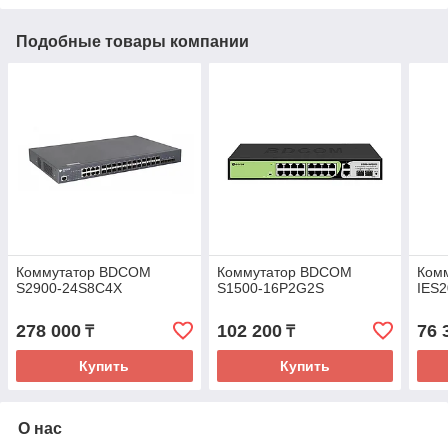
Подобные товары компании
Коммутатор BDCOM
Коммутатор BDCOM
Ком
S2900-24S8C4X
S1500-16P2G2S
IES2
278 000
102 200
76 
₸
₸
Купить
Купить
О нас