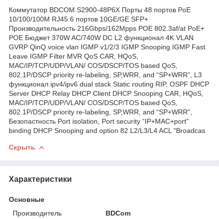
Коммутатор BDCOM S2900-48P6X Порты 48 портов PoE
10/100/100M RJ45 6 портов 10GE/GE SFP+
Производительность 216Gbps/162Mpps POE 802.3af/at PoE+
POE Бюджет 370W AC/740W DC L2 функционал 4K VLAN
GVRP QinQ voice vlan IGMP v1/2/3 IGMP Snooping IGMP Fast
Leave IGMP Filter MVR QoS CAR, HQoS,
MAC/IP/TCP/UDP/VLAN/ COS/DSCP/TOS based QoS,
802.1P/DSCP priority re-labeling, SP,WRR, and “SP+WRR”, L3
функционал ipv4/ipv6 dual stack Static routing RIP, OSPF DHCP
Server DHCP Relay DHCP Client DHCP Snooping CAR, HQoS,
MAC/IP/TCP/UDP/VLAN/ COS/DSCP/TOS based QoS,
802.1P/DSCP priority re-labeling, SP,WRR, and “SP+WRR”,
Безопастность Port isolation, Port security “IP+MAC+port”
binding DHCP Snooping and option 82 L2/L3/L4 ACL "Broadcas
Скрыть
Характеристики
Основные
Производитель
BDCom