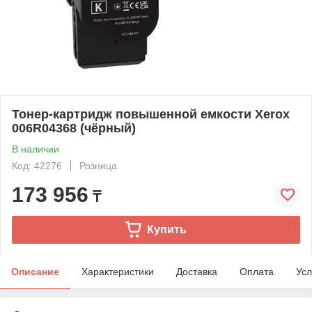
Тонер-картридж повышенной емкости Xerox
006R04368 (чёрный)
В наличии
Код: 42276
Розница
173 956
₸
Купить
Описание
Характеристики
Доставка
Оплата
Усл