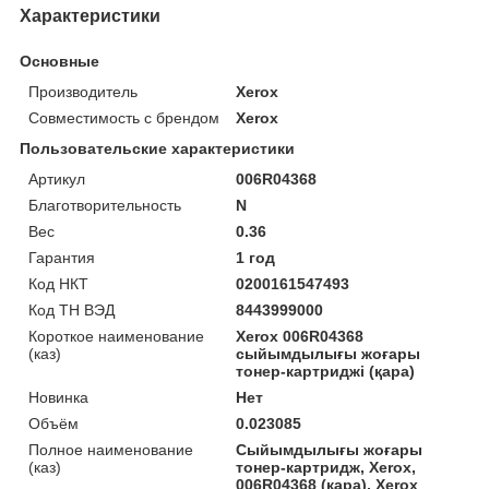
Характеристики
Основные
Производитель
Xerox
Совместимость с брендом
Xerox
Пользовательские характеристики
Артикул
006R04368
Благотворительность
N
Вес
0.36
Гарантия
1 год
Код НКТ
0200161547493
Код ТН ВЭД
8443999000
Короткое наименование
Xerox 006R04368
(каз)
сыйымдылығы жоғары
тонер-картриджі (қара)
Новинка
Нет
Объём
0.023085
Полное наименование
Сыйымдылығы жоғары
(каз)
тонер-картридж, Xerox,
006R04368 (қара), Xerox