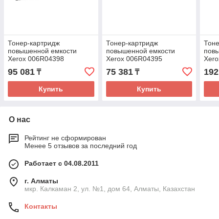
Тонер-картридж
Тонер-картридж
Тоне
повышенной емкости
повышенной емкости
пов
Xerox 006R04398
Xerox 006R04395
Xero
(жёлтый)
(чёрный)
(чёр
95 081
75 381
192
₸
₸
Купить
Купить
О нас
Рейтинг не сформирован
Менее 5 отзывов за последний год
Работает с 04.08.2011
г. Алматы
мкр. Калкаман 2, ул. №1, дом 64, Алматы, Казахстан
Контакты