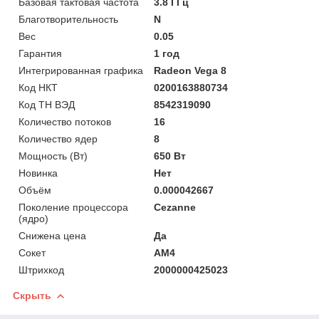
Базовая тактовая частота
3.8 ГГц
Благотворительность
N
Вес
0.05
Гарантия
1 год
Интегрированная графика
Radeon Vega 8
Код НКТ
0200163880734
Код ТН ВЭД
8542319090
Количество потоков
16
Количество ядер
8
Мощность (Bт)
650 Вт
Новинка
Нет
Объём
0.000042667
Поколение процессора
Cezanne
(ядро)
Снижена цена
Да
Сокет
AM4
Штрихкод
2000000425023
Скрыть