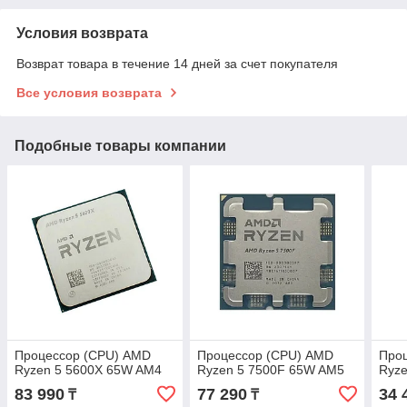
Условия возврата
Возврат товара в течение 14 дней за счет покупателя
Все условия возврата
Подобные товары компании
Процессор (CPU) AMD
Процессор (CPU) AMD
Про
Ryzen 5 5600X 65W AM4
Ryzen 5 7500F 65W AM5
Ryz
83 990
77 290
34 
₸
₸