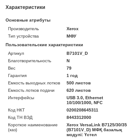
Характеристики
Основные атрибуты
Производитель
Xerox
Тип устройства
МФУ
Пользовательские характеристики
Артикул
B7101V_D
Благотворительность
N
Вес
79
Гарантия
1 год
Емкость выходных лотков
500 листов
Емкость лотков подачи
620 листов
Интерфейсы
USB 3.0, Ethernet
10/100/1000, NFC
Код НКТ
0200208645311
Код ТН ВЭД
8443312000
Короткое наименование
Xerox VersaLink B7125/30/35
(каз)
(B7101V_D) МФҚ базалық
модулі: Үстел