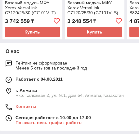
Базовый модуль МФУ
Базовый модуль МФУ
Баз
Xerox VersaLink
Xerox VersaLink
Xero
C7120/25/30 (C7101V_T)
C7120/25/30 (C7101V_S)
B824
Напольный с
Напольная конфигурация
3 742 559
3 248 554
4 8
₸
₸
трехлотковым модулем
с тумбой
Купить
Купить
О нас
Рейтинг не сформирован
Менее 5 отзывов за последний год
Работает с 04.08.2011
г. Алматы
мкр. Калкаман 2, ул. №1, дом 64, Алматы, Казахстан
Контакты
Сегодня работает с 10:00 до 17:00
Показать весь график работы