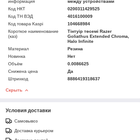
информация
между устройствами
Код НКТ
0200311429525
Код ТН ВЭД
4016100009
Код товара Kaspi
104668984
Короткое наименование
Тінтуір төсемі Razer
(каз)
Goliathus Extended Chroma,
Halo Infinite
Материал
Резина
Новинка
Нет
Объём
0.0086625
Снижена цена
Да
Штрихкод
8886419318637
Скрыть
Условия доставки
Самовывоз
Доставка курьером