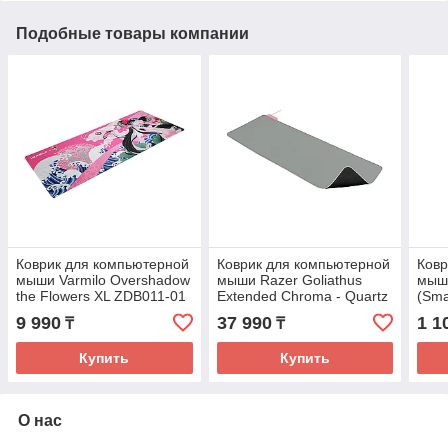
Подобные товары компании
Коврик для компьютерной
Коврик для компьютерной
Ковр
мыши Varmilo Overshadow
мыши Razer Goliathus
мыши
the Flowers XL ZDB011-01
Extended Chroma - Quartz
(Sma
9 990
37 990
1 1
₸
₸
Купить
Купить
О нас