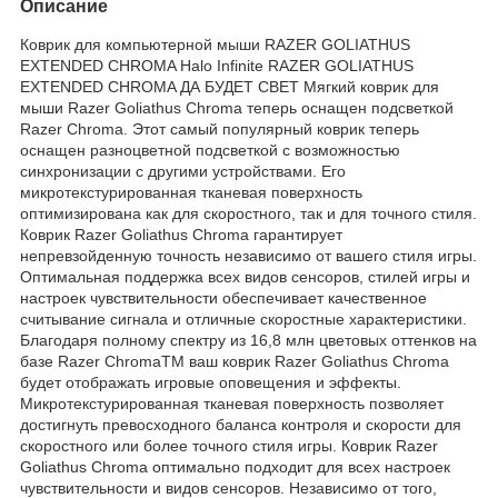
Описание
Коврик для компьютерной мыши RAZER GOLIATHUS
EXTENDED CHROMA Halo Infinite RAZER GOLIATHUS
EXTENDED CHROMA ДА БУДЕТ СВЕТ Мягкий коврик для
мыши Razer Goliathus Chroma теперь оснащен подсветкой
Razer Chroma. Этот самый популярный коврик теперь
оснащен разноцветной подсветкой с возможностью
синхронизации с другими устройствами. Его
микротекстурированная тканевая поверхность
оптимизирована как для скоростного, так и для точного стиля.
Коврик Razer Goliathus Chroma гарантирует
непревзойденную точность независимо от вашего стиля игры.
Оптимальная поддержка всех видов сенсоров, стилей игры и
настроек чувствительности обеспечивает качественное
считывание сигнала и отличные скоростные характеристики.
Благодаря полному спектру из 16,8 млн цветовых оттенков на
базе Razer ChromaTM ваш коврик Razer Goliathus Chroma
будет отображать игровые оповещения и эффекты.
Микротекстурированная тканевая поверхность позволяет
достигнуть превосходного баланса контроля и скорости для
скоростного или более точного стиля игры. Коврик Razer
Goliathus Chroma оптимально подходит для всех настроек
чувствительности и видов сенсоров. Независимо от того,