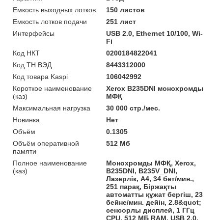
Емкость выходных лотков
150 листов
Емкость лотков подачи
251 лист
Интерфейсы
USB 2.0, Ethernet 10/100, Wi-
Fi
Код НКТ
0200184822041
Код ТН ВЭД
8443312000
Код товара Kaspi
106042992
Короткое наименование
Xerox B235DNI монохромды
(каз)
МФҚ
Максимальная нагрузка
30 000 стр./мес.
Новинка
Нет
Объём
0.1305
Объём оперативной
512 Мб
памяти
Полное наименование
Монохромды МФҚ, Xerox,
(каз)
B235DNI, B235V_DNI,
Лазерлік, A4, 34 бет/мин.,
251 парақ, Біржақты
автоматты құжат бергіш, 23
бейне/мин. дейін, 2.8&quot;
сенсорлы дисплей, 1 ГГц
CPU, 512 МБ RAM, USB 2.0,