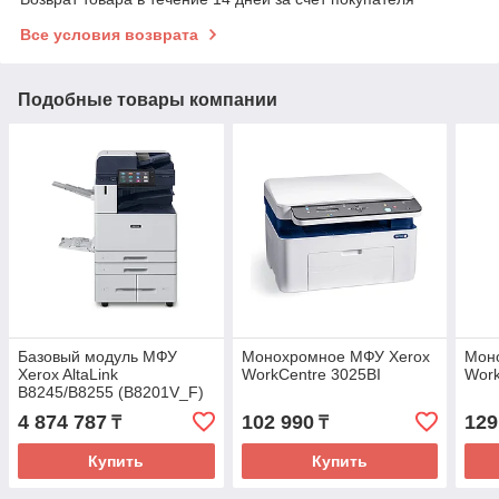
Все условия возврата
Подобные товары компании
Базовый модуль МФУ
Монохромное МФУ Xerox
Мон
Xerox AltaLink
WorkCentre 3025BI
Work
B8245/B8255 (B8201V_F)
4 874 787
102 990
129
₸
₸
Купить
Купить