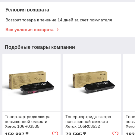
Условия возврата
Возврат товара в течение 14 дней за счет покупателя
Все условия возврата
Подобные товары компании
Тонер-картридж экстра
Тонер-картридж экстра
Тоне
повышенной емкости
повышенной емкости
пов
Xerox 106R03535
Xerox 106R03532
Xero
(малиновый)
(чёрный)
(ма
158 897
73 595
183
₸
₸