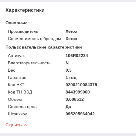
Характеристики
Основные
Производитель
Xerox
Совместимость с брендом
Xerox
Пользовательские характеристики
Артикул
106R02234
Благотворительность
N
Вес
0.3
Гарантия
1 год
Код НКТ
0200210084375
Код ТН ВЭД
8443999000
Объём
0.008512
Снижена цена
Да
Штрихкод
095205964042
Скрыть