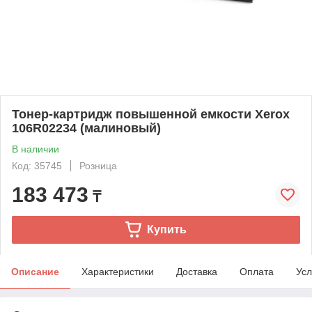
Тонер-картридж повышенной емкости Xerox
106R02234 (малиновый)
В наличии
Код: 35745
Розница
183 473
₸
Купить
Описание
Характеристики
Доставка
Оплата
Усл