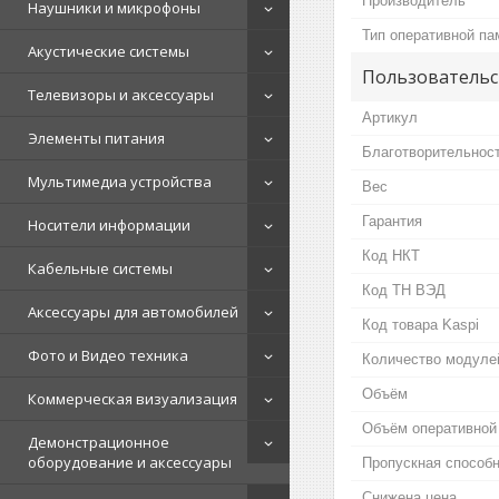
Производитель
Наушники и микрофоны
Тип оперативной па
Акустические системы
Пользовательс
Телевизоры и аксессуары
Артикул
Элементы питания
Благотворительнос
Мультимедиа устройства
Вес
Гарантия
Носители информации
Код НКТ
Кабельные системы
Код ТН ВЭД
Аксессуары для автомобилей
Код товара Kaspi
Фото и Видео техника
Количество модуле
Объём
Коммерческая визуализация
Объём оперативной
Демонстрационное
оборудование и аксессуары
Пропускная способн
Снижена цена