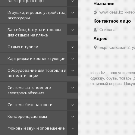
Электротранспорт
Игрушки, игровые устройства,
www.ideas.kz интер
аксессуары
Бассейны, батуты и товары
Снижана
для отдыха на пляже
Отдых и туризм
мкр. Калкаман 2, 
Картриджи и комплектующие
Оборудование для торговли и
ideas.kz – ваш универс
автоматизации
одежду, обувь, товары 
отличный сервис. Покуп
Системы автономного
электроснабжения
Системы безопасности
Конференц-системы
Фоновый звук и оповещение