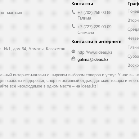
Граф
Понед
нет-магазин
+7 (702) 258-00-88
Галима
Вторн
+7 (727) 229-00-09
Сред
Снижана
Четве
Пятни
ул. №1, дом 64, Алматы, Казахстан
http://www.ideas.kz
Суббо
galima@ideas.kz
Воскр
альный интернет-магазин с широким выбором товаров и услуг. У нас вы 
для красоты и здоровья, спорт и активный отдых, детские товары и мног
айте всё необходимое в одном месте – на ideas.kz!