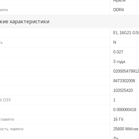
Apacer
мяти
DDR4
кие характеристики
EL.16G21.GS
ть
N
0.027
3 года
02000547991
8473302008
102025420
й ОЗУ
1
0.000000418
 памяти
16 Гб
ость памяти
25600 Мб/сек
Да