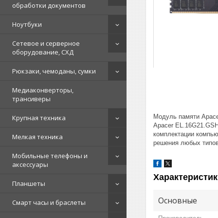
обработки документов
Ноутбуки
Сетевое и серверное
оборудование, СХД
Рюкзаки, чемоданы, сумки
Медиаконверторы,
трансиверы
Модуль памяти Apace
Крупная техника
Apacer EL.16G21.GSH
комплектации компью
Мелкая техника
решения любых типов
Мобильные телефоны и
аксессуары
Характеристик
Планшеты
Основные
Смарт часы и браслеты