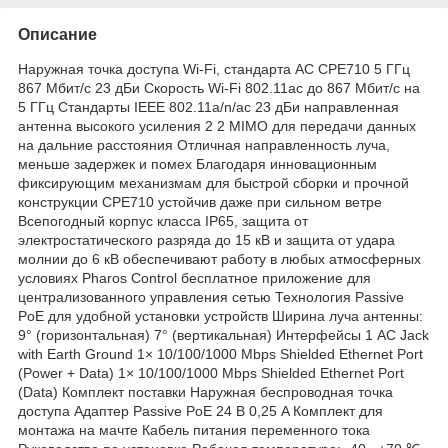
Описание
Наружная точка доступа Wi‑Fi, стандарта AC CPE710 5 ГГц
867 Мбит/с 23 дБи Скорость Wi-Fi 802.11ac до 867 Мбит/с на
5 ГГц Стандарты IEEE 802.11a/n/ac 23 дБи направленная
антенна высокого усиления 2 2 MIMO для передачи данных
на дальние расстояния Отличная направленность луча,
меньше задержек и помех Благодаря инновационным
фиксирующим механизмам для быстрой сборки и прочной
конструкции CPE710 устойчив даже при сильном ветре
Всепогодный корпус класса IP65, защита от
электростатического разряда до 15 кВ и защита от удара
молнии до 6 кВ обеспечивают работу в любых атмосферных
условиях Pharos Control бесплатное приложение для
централизованного управления сетью Технология Passive
PoE для удобной установки устройств Ширина луча антенны:
9° (горизонтальная) 7° (вертикальная) Интерфейсы 1 AC Jack
with Earth Ground 1× 10/100/1000 Mbps Shielded Ethernet Port
(Power + Data) 1× 10/100/1000 Mbps Shielded Ethernet Port
(Data) Комплект поставки Наружная беспроводная точка
доступа Адаптер Passive PoE 24 В 0,25 A Комплект для
монтажа на мачте Кабель питания переменного тока