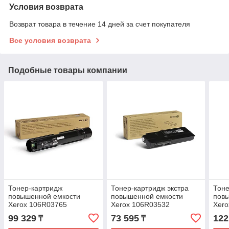
Условия возврата
Возврат товара в течение 14 дней за счет покупателя
Все условия возврата
Подобные товары компании
Тонер-картридж
Тонер-картридж экстра
Тоне
повышенной емкости
повышенной емкости
пов
Xerox 106R03765
Xerox 106R03532
Xero
(чёрный)
(чёрный)
(гол
99 329
73 595
122
₸
₸