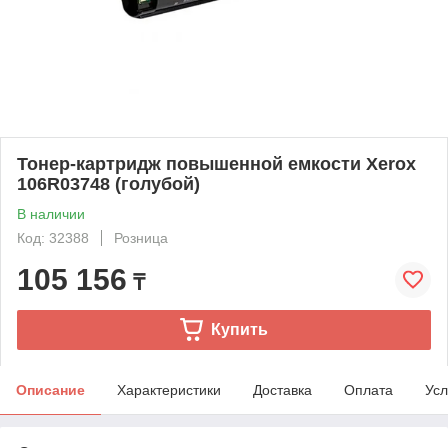
Тонер-картридж повышенной емкости Xerox
106R03748 (голубой)
В наличии
Код: 32388
Розница
105 156
₸
Купить
Описание
Характеристики
Доставка
Оплата
Усл