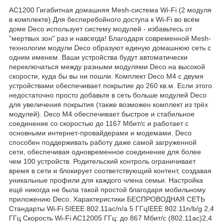
AC1200 Гигабитная домашняя Mesh-система Wi-Fi (2 модуля
в комплекте) Для бесперебойного доступа к Wi-Fi во всём
доме Deco использует систему модулей - избавьтесь от
"мертвых зон" раз и навсегда! Благодаря современной Mesh-
технологии модули Deco образуют единую домашнюю сеть с
одним именем. Ваши устройства будут автоматически
переключаться между разными модулями Deco на высокой
скорости, куда бы вы ни пошли. Комплект Deco M4 с двумя
устройствами обеспечивает покрытие до 260 кв.м. Если этого
недостаточно просто добавьте в сеть больше модулей Deco
для увеличения покрытия (также возможен комплект из трёх
модулей). Deco M4 обеспечивает быстрое и стабильное
соединение со скоростью до 1167 Мбит/с и работает с
основными интернет-провайдерами и модемами. Deco
способен поддерживать работу даже самой загруженной
сети, обеспечивая одновременное соединение для более
чем 100 устройств. Родительский контроль ограничивает
время в сети и блокирует соответствующий контент, создавая
уникальные профили для каждого члена семьи. Настройка
ещё никогда не была такой простой благодаря мобильному
приложению Deco. Характеристики БЕСПРОВОДНАЯ СЕТЬ
Стандарты Wi-Fi 5IEEE 802.11ac/n/a 5 ГГцIEEE 802.11n/b/g 2,4
ГГц Скорость Wi-Fi AC12005 ГГц: до 867 Мбит/с (802.11ac)2,4