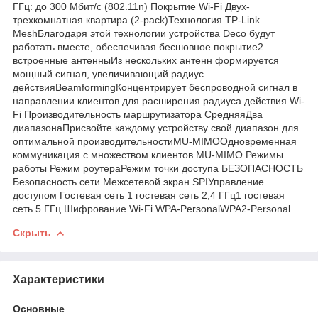
ГГц: до 300 Мбит/с (802.11n) Покрытие Wi-Fi Двух-
трехкомнатная квартира (2-pack)Технология TP-Link
MeshБлагодаря этой технологии устройства Deco будут
работать вместе, обеспечивая бесшовное покрытие2
встроенные антенныИз нескольких антенн формируется
мощный сигнал, увеличивающий радиус
действияBeamformingКонцентрирует беспроводной сигнал в
направлении клиентов для расширения радиуса действия Wi-
Fi Производительность маршрутизатора СредняяДва
диапазонаПрисвойте каждому устройству свой диапазон для
оптимальной производительностиMU-MIMOОдновременная
коммуникация с множеством клиентов MU-MIMO Режимы
работы Режим роутераРежим точки доступа БЕЗОПАСНОСТЬ
Безопасность сети Межсетевой экран SPIУправление
доступом Гостевая сеть 1 гостевая сеть 2,4 ГГц1 гостевая
сеть 5 ГГц Шифрование Wi-Fi WPA-PersonalWPA2-Personal ...
Скрыть
Характеристики
Основные