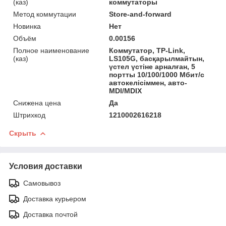
(каз)
коммутаторы
Метод коммутации
Store-and-forward
Новинка
Нет
Объём
0.00156
Полное наименование
Коммутатор, TP-Link,
(каз)
LS105G, басқарылмайтын,
үстел үстіне арналған, 5
портты 10/100/1000 Мбит/с
автокелісіммен, авто-
MDI/MDIX
Снижена цена
Да
Штрихкод
1210002616218
Скрыть
Условия доставки
Самовывоз
Доставка курьером
Доставка почтой