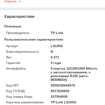
Скрыть
Характеристики
Основные
Производитель
TP-Link
Пользовательские характеристики
Артикул
LS105G
Благотворительность
N
Вес
0.371
Гарантия
3 года
Интерфейсы
5 портов 10/100/1000 Мбит/с
с автосогласованием, с
разьемами RJ45 (авто-
MDI/MDIX)
Код НКТ
0200236642078
Код ТН ВЭД
8517620003
Код товара Kaspi
107504930
Короткое наименование
TP-Link LS105G