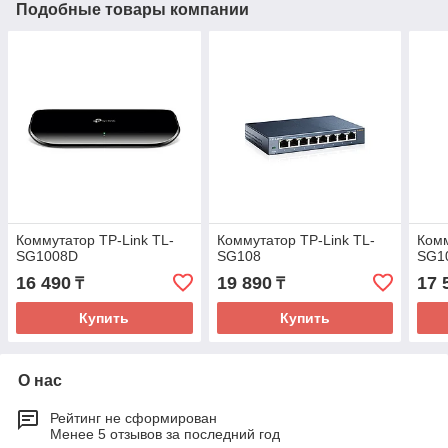
Подобные товары компании
Коммутатор TP-Link TL-
Коммутатор TP-Link TL-
Комм
SG1008D
SG108
SG1
16 490
19 890
17 
₸
₸
Купить
Купить
О нас
Рейтинг не сформирован
Менее 5 отзывов за последний год