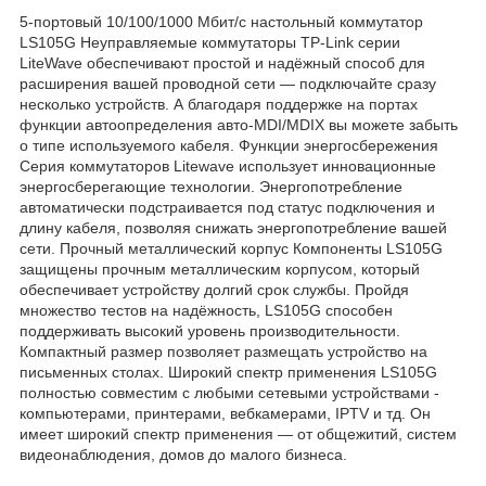
5-портовый 10/100/1000 Мбит/с настольный коммутатор
LS105G Неуправляемые коммутаторы TP-Link серии
LiteWave обеспечивают простой и надёжный способ для
расширения вашей проводной сети — подключайте сразу
несколько устройств. А благодаря поддержке на портах
функции автоопределения авто-MDI/MDIX вы можете забыть
о типе используемого кабеля. Функции энергосбережения
Серия коммутаторов Litewave использует инновационные
энергосберегающие технологии. Энергопотребление
автоматически подстраивается под статус подключения и
длину кабеля, позволяя снижать энергопотребление вашей
сети. Прочный металлический корпус Компоненты LS105G
защищены прочным металлическим корпусом, который
обеспечивает устройству долгий срок службы. Пройдя
множество тестов на надёжность, LS105G способен
поддерживать высокий уровень производительности.
Компактный размер позволяет размещать устройство на
письменных столах. Широкий спектр применения LS105G
полностью совместим с любыми сетевыми устройствами -
компьютерами, принтерами, вебкамерами, IPTV и тд. Он
имеет широкий спектр применения — от общежитий, систем
видеонаблюдения, домов до малого бизнеса.