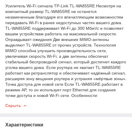
Усилитель Wi-Fi сигнала TP-Link TL-WA855RE Несмотря на
компактный размер TL-WA855RE не останется
незамеченным благодаря его впечатляющим возможностям
передавать Wi-Fi в ранее недоступных частях вашего дома.
TL-WA855RE поддерживает Wi-Fi до 300 Мбит/с и позволяет
вашим устройствам работать на максимальной скорости.
Оправдывает ожидания Две внешние MIMO-антенны
выделяют TL-WA855RE от прочих устройств. Технология
MIMO способна улучшить производительность сети,
увеличивая скорость Wi-Fi, а две антенны обеспечат
стабильный беспроводной сигнал, который достигнет каждого
уголка вашего дома. Если роутера не хватает TL-WA855RE
работает как ретранслятор и обеспечивает надёжный сигнал,
расширяя зону вещания роутера и устраняя «мёртвые зоны».
Точка доступа для новой сети Если TL-WA855RE работает в
режиме AP, то он использует порт Ethernet для создания
точки доступа и новой Wi-Fi сети. Особенности:
Скрыть
Характеристики