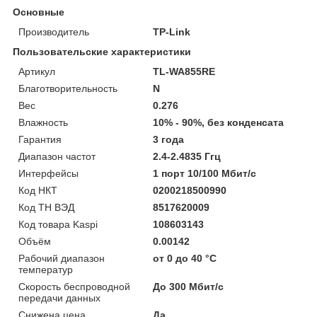
Основные
Производитель
TP-Link
Пользовательские характеристики
Артикул
TL-WA855RE
Благотворительность
N
Вес
0.276
Влажность
10% - 90%, без конденсата
Гарантия
3 года
Диапазон частот
2.4-2.4835 Ггц
Интерфейсы
1 порт 10/100 Мбит/с
Код НКТ
0200218500990
Код ТН ВЭД
8517620009
Код товара Kaspi
108603143
Объём
0.00142
Рабочий диапазон
от 0 до 40 °С
температур
Скорость беспроводной
До 300 Мбит/с
передачи данных
Снижена цена
Да