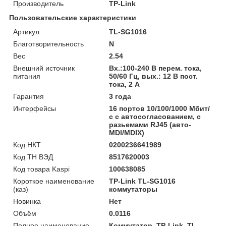
Производитель
TP-Link
Пользовательские характеристики
Артикул
TL-SG1016
Благотворительность
N
Вес
2.54
Внешний источник
Вх.:100-240 В перем. тока,
питания
50/60 Гц, вых.: 12 В пост.
тока, 2 А
Гарантия
3 года
Интерфейсы
16 портов 10/100/1000 Мбит/
с с автосогласованием, с
разьемами RJ45 (авто-
MDI/MDIX)
Код НКТ
0200236641989
Код ТН ВЭД
8517620003
Код товара Kaspi
100638085
Короткое наименование
TP-Link TL-SG1016
(каз)
коммутаторы
Новинка
Нет
Объём
0.0116
Полное наименование
Коммутатор, TP-Link, TL-