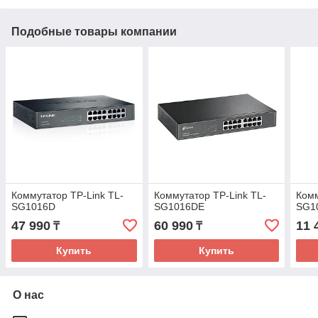
Подобные товары компании
Коммутатор TP-Link TL-
Коммутатор TP-Link TL-
Комм
SG1016D
SG1016DE
SG1
47 990
60 990
11 
₸
₸
Купить
Купить
О нас