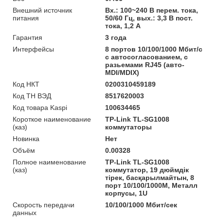
Внешний источник
Вх.: 100~240 В перем. тока,
питания
50/60 Гц, вых.: 3,3 В пост.
тока, 1,2 А
Гарантия
3 года
Интерфейсы
8 портов 10/100/1000 Мбит/с
с автосогласованием, с
разьемами RJ45 (авто-
MDI/MDIX)
Код НКТ
0200310459189
Код ТН ВЭД
8517620003
Код товара Kaspi
100634465
Короткое наименование
TP-Link TL-SG1008
(каз)
коммутаторы
Новинка
Нет
Объём
0.00328
Полное наименование
TP-Link TL-SG1008
(каз)
коммутатор, 19 дюймдік
тірек, басқарылмайтын, 8
порт 10/100/1000M, Металл
корпусы, 1U
Скорость передачи
10/100/1000 Мбит/сек
данных