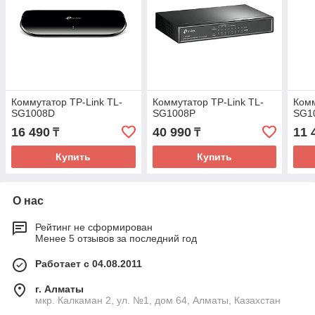
Коммутатор TP-Link TL-
Коммутатор TP-Link TL-
Комм
SG1008D
SG1008P
SG1
16 490
40 990
11 
₸
₸
Купить
Купить
О нас
Рейтинг не сформирован
Менее 5 отзывов за последний год
Работает с 04.08.2011
г. Алматы
мкр. Калкаман 2, ул. №1, дом 64, Алматы, Казахстан