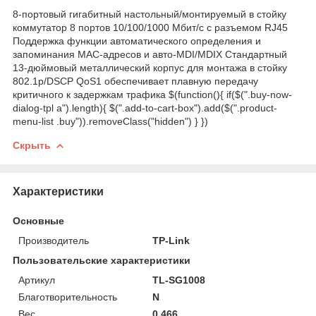
8-портовый гигабитный настольный/монтируемый в стойку
коммутатор 8 портов 10/100/1000 Мбит/с с разъемом RJ45
Поддержка функции автоматического определения и
запоминания MAC-адресов и авто-MDI/MDIX Стандартный
13-дюймовый металлический корпус для монтажа в стойку
802.1p/DSCP QoS1 обеспечивает плавную передачу
критичного к задержкам трафика $(function(){ if($(".buy-now-
dialog-tpl a").length){ $(".add-to-cart-box").add($(".product-
menu-list .buy")).removeClass("hidden") } })
Скрыть
Характеристики
Основные
Производитель
TP-Link
Пользовательские характеристики
Артикул
TL-SG1008
Благотворительность
N
Вес
0.466