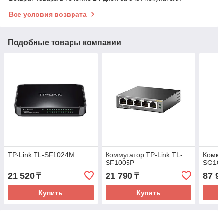
Все условия возврата
Подобные товары компании
TP-Link TL-SF1024M
Коммутатор TP-Link TL-
Комм
SF1005P
SG1
21 520
21 790
87 
₸
₸
Купить
Купить