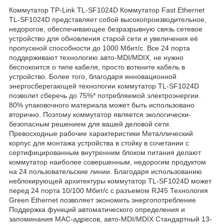
Коммутатор TP-Link TL-SF1024D Коммутатор Fast Ethernet
TL-SF1024D представляет собой высокопроизводительное,
недорогое, обеспечивающее безразрывную связь сетевое
устройство для обновления старой сети и увеличения её
пропускной способности до 1000 Мбит/с. Все 24 порта
поддерживают технологию авто-MDI/MDIX, не нужно
беспокоится о типе кабеля, просто воткните кабель в
устройство. Более того, благодаря инновационной
энергосберегающей технологии коммутатор TL-SF1024D
позволит сберечь до 75%* потребляемой электроэнергии.
80% упаковочного материала может быть использовано
вторично. Поэтому коммутатор является экологически-
безопасным решением для вашей деловой сети.
Превосходные рабочие характеристики Металлический
корпус для монтажа устройства в стойку в сочетании с
сертифицированным внутренним блоком питания делают
коммутатор наиболее совершенным, недорогим продуктом
на 24 пользовательские линии. Благодаря использованию
неблокирующей архитектуры коммутатор TL-SF1024D может
перед 24 порта 10/100 Мбит/с с разъемом RJ45 Технология
Green Ethernet позволяет экономить энергопотребление
Поддержка функций автоматического определения и
запоминания MAC-адресов, авто-MDI/MDIX Стандартный 13-