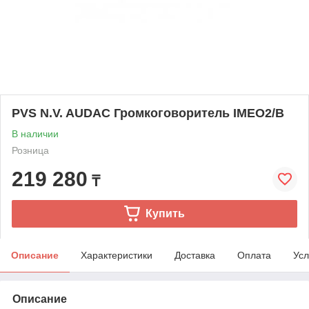
PVS N.V. AUDAC Громкоговоритель IMEO2/B
В наличии
Розница
219 280
₸
Купить
Описание
Характеристики
Доставка
Оплата
Усл
Описание