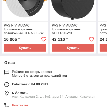
PVS N.V. AUDAC
PVS N.V. AUDAC
PVS
Громкоговоритель
Громкоговоритель
Гром
потолочный CENA306I/W
NELO706V/B
пот
16 005
43 110
24 
₸
₸
Купить
Купить
О нас
Рейтинг не сформирован
Менее 5 отзывов за последний год
Работает с 04.08.2011
г. Алматы
мкр. Калкаман 2, ул. №1, дом 64, Алматы, Казахстан
Контакты